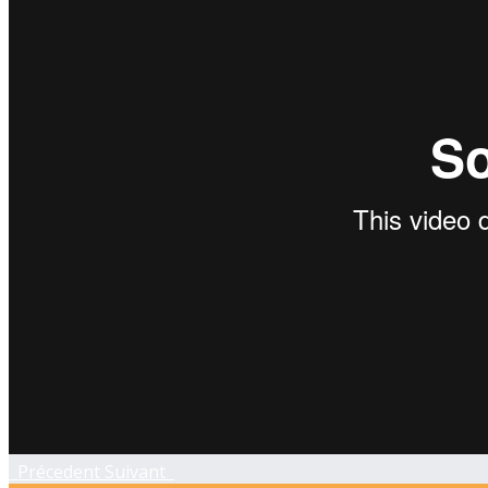
Précedent
Suivant