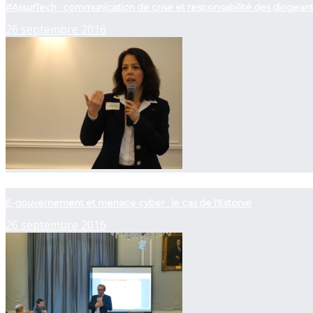
#AssurTech : communication de crise et responsabilité des dirigean
26 septembre 2016
now playing
E-gouvernement et menace cyber : le cas de l'Estonie
26 septembre 2016