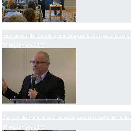
now playing
Les contrats agiles : un changement majeur dans l’organisation des r
26 septembre 2016
now playing
Comment les complémentaires santé peuvent-elles bénéficier de l
26 septembre 2016