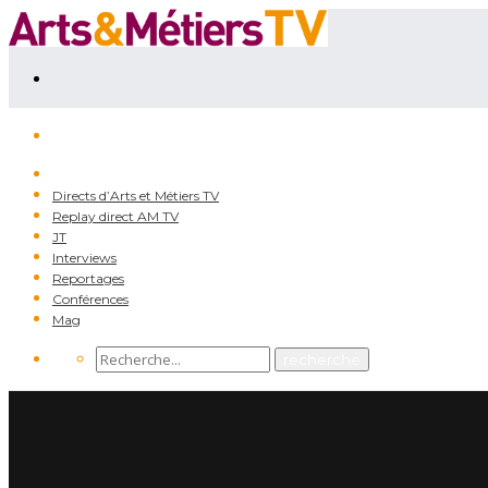
Directs d’Arts et Métiers TV
Replay direct AM TV
JT
Interviews
Reportages
Conférences
Mag