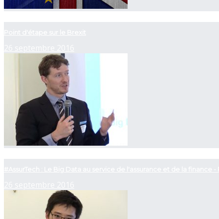
now playing
Point d'étape sur le Brexit
26 septembre 2016
now playing
#AssurTech : Le Big Data au service de l'assurance et de la finance - 
26 septembre 2016