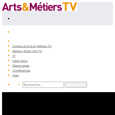
Directs d’Arts et Métiers TV
Replay direct AM TV
JT
Interviews
Reportages
Conférences
Mag