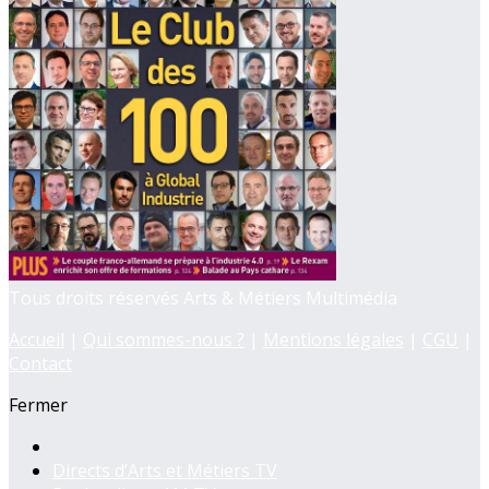
Tous droits réservés Arts & Métiers Multimédia
Accueil
|
Qui sommes-nous ?
|
Mentions légales
|
CGU
|
Contact
Fermer
Directs d’Arts et Métiers TV