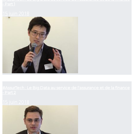
- Part 1
15 juin 2018
now playing
#AssurTech : Le Big Data au service de l'assurance et de la finance
- Part 2
15 juin 2018