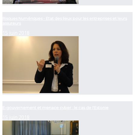
now playing
Risques Numériques - Etat des lieux pour les entreprises et leurs
assureurs
15 juin 2018
now playing
E-gouvernement et menace cyber : le cas de l'Estonie
15 juin 2018