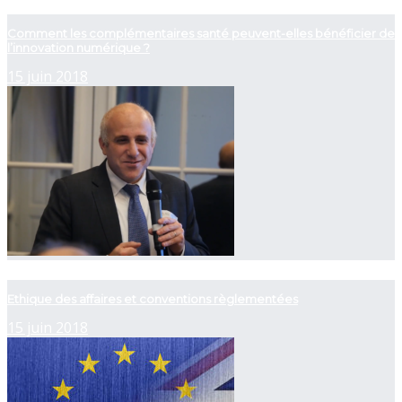
now playing
Comment les complémentaires santé peuvent-elles bénéficier de
l’innovation numérique ?
15 juin 2018
now playing
Ethique des affaires et conventions règlementées
15 juin 2018