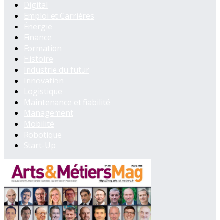
Digital
Emploi et Carrières
Énergie
Finance
Formation
Histoire
Industrie du futur
Innovation
Logistique
Maintenance et fiabilité
Management
Mobilité
Robotique
Start-Up