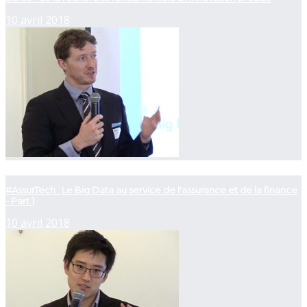
10 avril 2018
now playing
#AssurTech : Le Big Data au service de l'assurance et de la finance
- Part 1
10 avril 2018