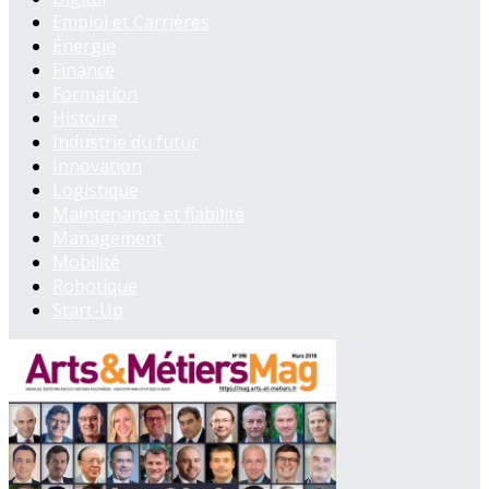
Emploi et Carrières
Énergie
Finance
Formation
Histoire
Industrie du futur
Innovation
Logistique
Maintenance et fiabilité
Management
Mobilité
Robotique
Start-Up