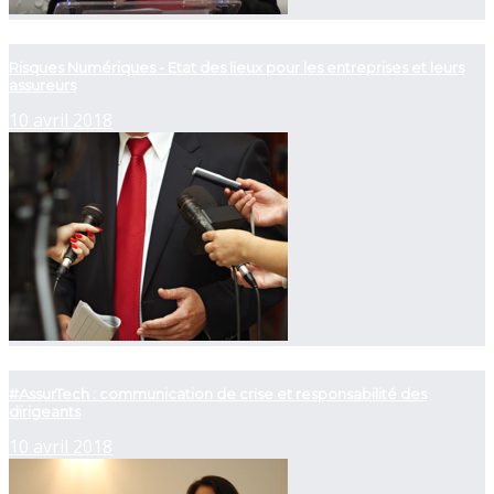
now playing
Risques Numériques - Etat des lieux pour les entreprises et leurs
assureurs
10 avril 2018
now playing
#AssurTech : communication de crise et responsabilité des
dirigeants
10 avril 2018