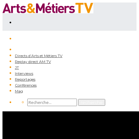
Directs d’Arts et Métiers TV
Replay direct AM TV
JT
Interviews
Reportages
Conférences
Mag