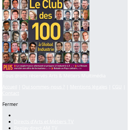
Tous droits réservés Arts & Métiers Multimédia
Accueil
|
Qui sommes-nous ?
|
Mentions légales
|
CGU
|
Contact
Fermer
Directs d’Arts et Métiers TV
Replay direct AM TV