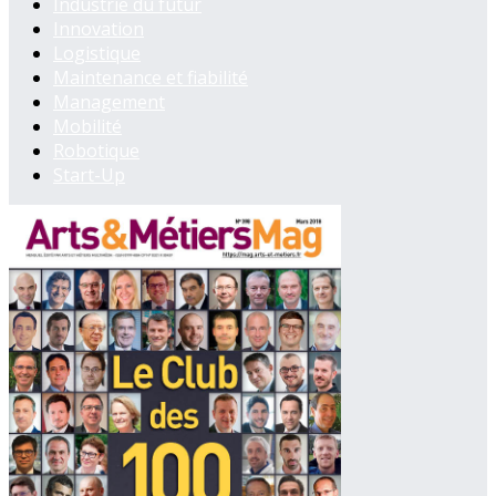
Industrie du futur
Innovation
Logistique
Maintenance et fiabilité
Management
Mobilité
Robotique
Start-Up