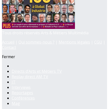
Tous droits réservés Arts & Métiers Multimédia
Accueil
|
Qui sommes-nous ?
|
Mentions légales
|
CGU
|
Contact
Fermer
Directs d’Arts et Métiers TV
Replay direct AM TV
JT
Interviews
Reportages
Conférences
Mag