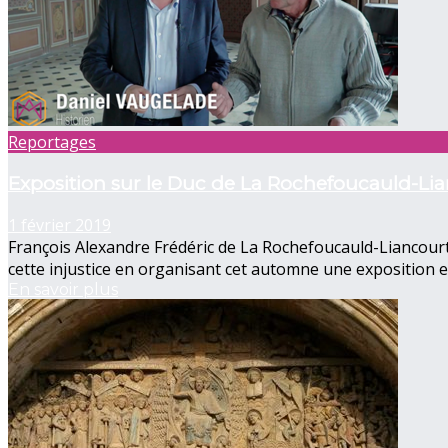
Reportages
Exposition sur le Duc de La Rochefoucauld-Li
1 février 2019
François Alexandre Frédéric de La Rochefoucauld-Liancourt,
cette injustice en organisant cet automne une exposition 
En savoir plus