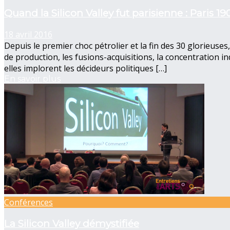
Quand la Silicon Valley fut parisienne : Paris 19
18 avril 2016
Depuis le premier choc pétrolier et la fin des 30 glorieuses
de production, les fusions-acquisitions, la concentration i
elles implorent les décideurs politiques […]
En savoir plus
Conférences
La Silicon Valley démystifiée