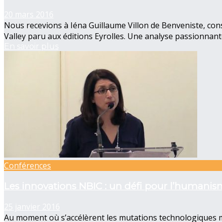
20 mars 2016
Nous recevions à Iéna Guillaume Villon de Benveniste, consul
Valley paru aux éditions Eyrolles. Une analyse passionnant
En savoir plus
Conférences
Les innovations NBIC : un défi pour l’humani
25 janvier 2016
Au moment où s’accélèrent les mutations technologiques met