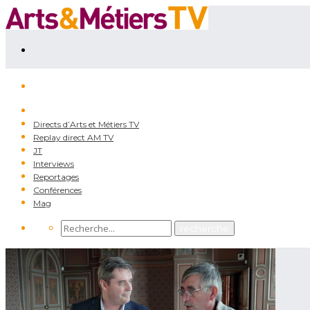
Directs d’Arts et Métiers TV
Replay direct AM TV
JT
Interviews
Reportages
Conférences
Mag