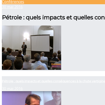
Conférences
30 mai 2016
Pétrole : quels impacts et quelles co
now viewing
Pétrole : quels impacts et quelles conséquences à la chute vertigine
30 mai 2016