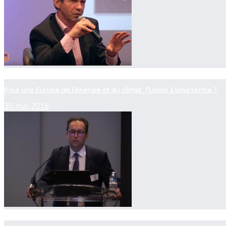
now playing
Pour une Europe de l’énergie et du climat : l’Union à long terme ?
30 mai 2016
now playing