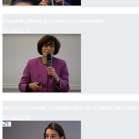
now playing
Ethique des affaires et conventions règlementées
30 mai 2016
now playing
Mme Colette Lewiner, Conseillère « Energie et Utilities » du Présid
30 mai 2016