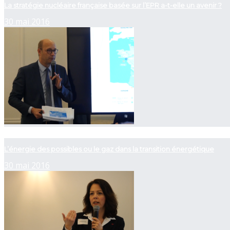
La stratégie nucléaire française basée sur l’EPR a-t-elle un avenir ?
30 mai 2016
now playing
L’énergie des possibles ou le gaz dans la transition énergétique
30 mai 2016