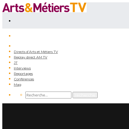
Directs d’Arts et Métiers TV
Replay direct AM TV
JT
Interviews
Reportages
Conférences
Mag