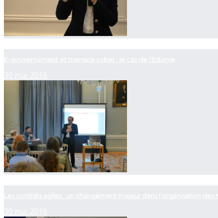
now playing
E-gouvernement et menace cyber : le cas de l'Estonie
30 mai 2016
now playing
Les contrats agiles : un changement majeur dans l’organisation des r
30 mai 2016