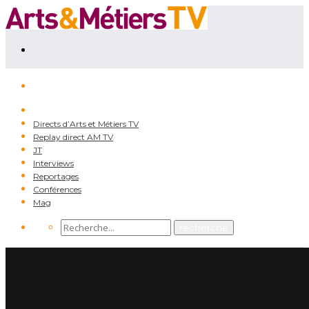
Directs d’Arts et Métiers TV
Replay direct AM TV
JT
Interviews
Reportages
Conférences
Mag