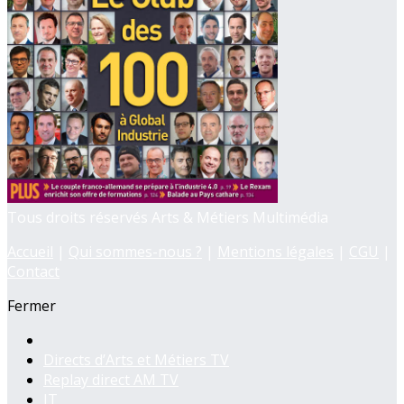
Tous droits réservés Arts & Métiers Multimédia
Accueil
|
Qui sommes-nous ?
|
Mentions légales
|
CGU
|
Contact
Fermer
Directs d’Arts et Métiers TV
Replay direct AM TV
JT