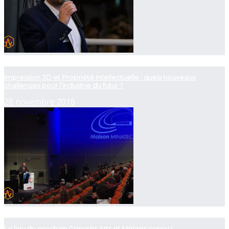
now playing
Impression 3D et Propriété Intellectuelle : quels nouveaux
challenges pour l’industrie du futur ?
28 novembre 2016
now playing
Le lieu du prochain Congrès Arts et Métiers connu !