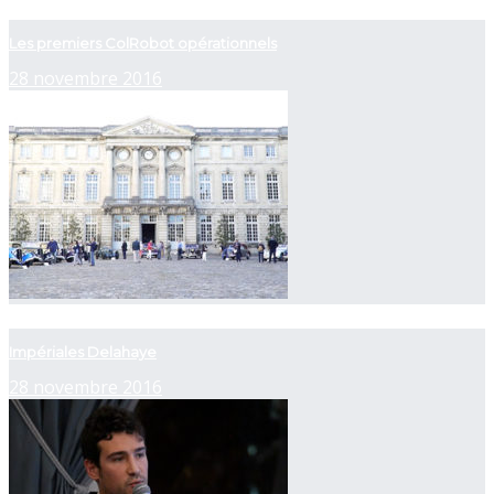
now playing
Les premiers ColRobot opérationnels
28 novembre 2016
now playing
Impériales Delahaye
28 novembre 2016