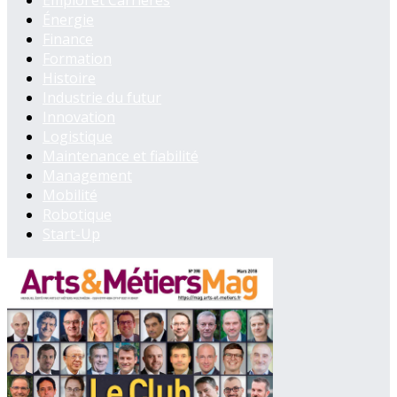
Emploi et Carrières
Énergie
Finance
Formation
Histoire
Industrie du futur
Innovation
Logistique
Maintenance et fiabilité
Management
Mobilité
Robotique
Start-Up