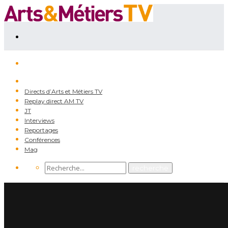
Directs d’Arts et Métiers TV
Replay direct AM TV
JT
Interviews
Reportages
Conférences
Mag