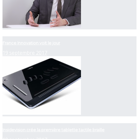
now playing
France Innovation voit le jour
19 septembre 2017
now playing
Insidevision crée la première tablette tactile braille