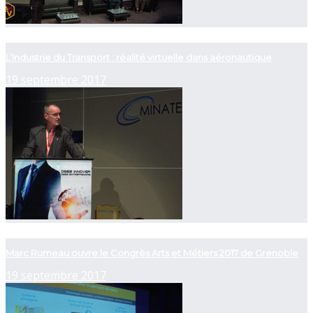
now playing
L’Industrie du Transport : réalité virtuelle dans aéronautique
19 septembre 2017
now playing
Marc Rumeau ouvre le Congrès Arts et Métiers 2017 de Grenoble
19 septembre 2017