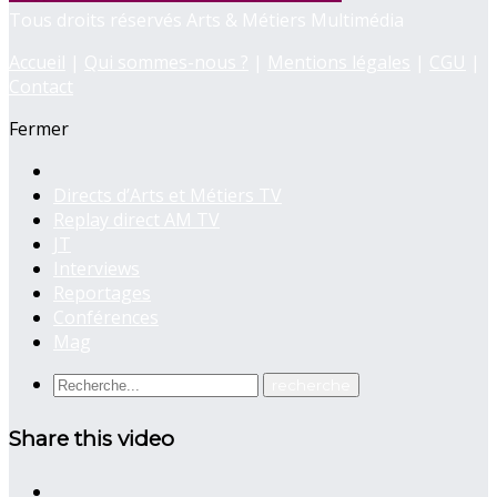
Tous droits réservés Arts & Métiers Multimédia
Accueil
|
Qui sommes-nous ?
|
Mentions légales
|
CGU
|
Contact
Fermer
Directs d’Arts et Métiers TV
Replay direct AM TV
JT
Interviews
Reportages
Conférences
Mag
Share this video