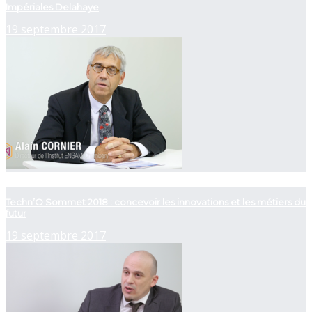
Impériales Delahaye
19 septembre 2017
now playing
Techn’O Sommet 2018 : concevoir les innovations et les métiers du
futur
19 septembre 2017