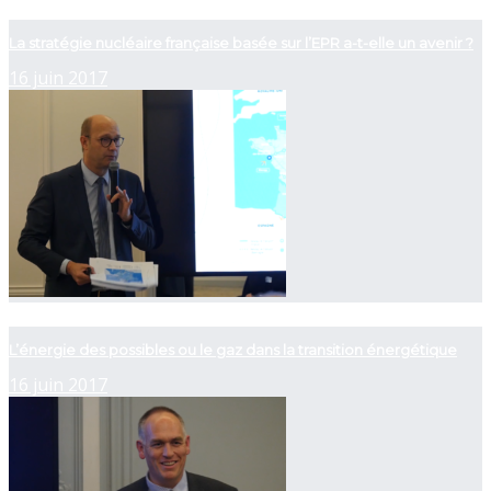
now playing
La stratégie nucléaire française basée sur l’EPR a-t-elle un avenir ?
16 juin 2017
now playing
L’énergie des possibles ou le gaz dans la transition énergétique
16 juin 2017