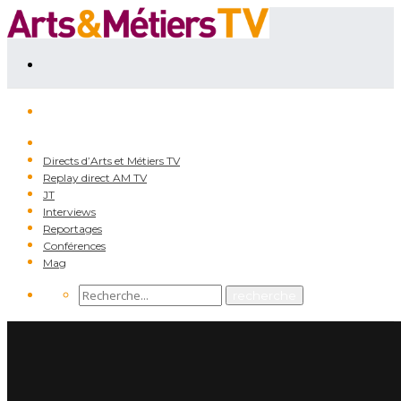
Directs d’Arts et Métiers TV
Replay direct AM TV
JT
Interviews
Reportages
Conférences
Mag