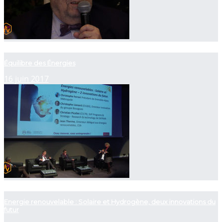
now playing
Équilibre des Énergies
16 juin 2017
now playing
Energie renouvelable : Solaire et Hydrogène, deux innovations du
futur