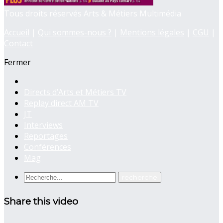
Tous droits réservés Arts & Métiers Multimédia
Accueil
|
Qui sommes-nous ?
|
Mentions légales
|
CGU
|
Contact
Fermer
Directs d’Arts et Métiers TV
Replay direct AM TV
JT
Interviews
Reportages
Conférences
Mag
Share this video