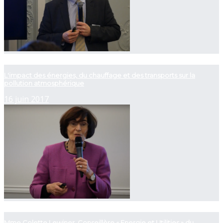
now playing
L'impact des énergies, du chauffage et des transports sur la
pollution atmosphérique
16 juin 2017
now playing
Mme Colette Lewiner, Conseillère « Energie et Utilities » du