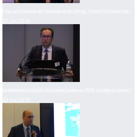
Pour une Europe de l’énergie et du climat : l’Union à long terme ?
27 juin 2018
La stratégie nucléaire française basée sur l’EPR a-t-elle un avenir ?
23 mai 2018