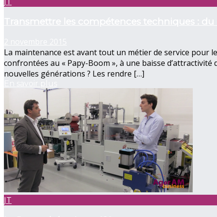
JT
Transmettre les compétences techniques : du c
2 novembre 2015
La maintenance est avant tout un métier de service pour leq
confrontées au « Papy-Boom », à une baisse d’attractivité d
nouvelles générations ? Les rendre […]
En savoir plus
JT