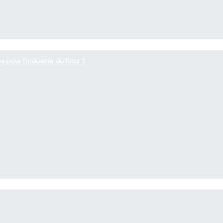
 pour l’industrie du futur ?