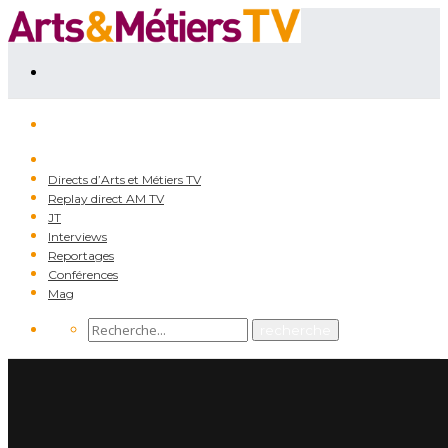
Directs d’Arts et Métiers TV
Replay direct AM TV
JT
Interviews
Reportages
Conférences
Mag