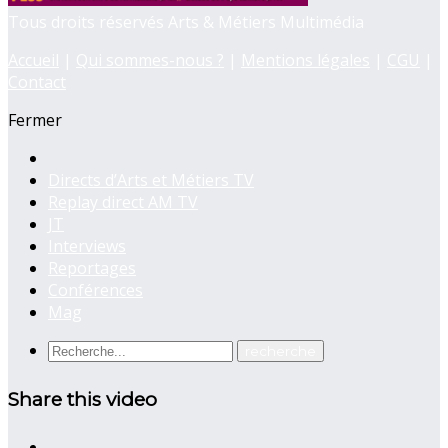
Tous droits réservés Arts & Métiers Multimédia
Accueil
|
Qui sommes-nous ?
|
Mentions légales
|
CGU
|
Contact
Fermer
Directs d’Arts et Métiers TV
Replay direct AM TV
JT
Interviews
Reportages
Conférences
Mag
Share this video