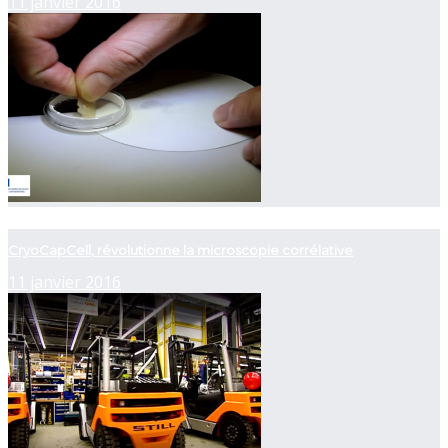
11 janvier 2016
now playing
CryoCapCell, révolutionne la microscopie corrélative
11 janvier 2016