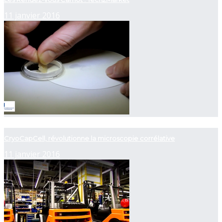
11 janvier 2016
now playing
CryoCapCell, révolutionne la microscopie corrélative
11 janvier 2016