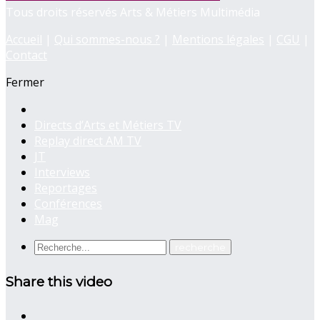
Tous droits réservés Arts & Métiers Multimédia
Accueil
|
Qui sommes-nous ?
|
Mentions légales
|
CGU
|
Contact
Fermer
Directs d’Arts et Métiers TV
Replay direct AM TV
JT
Interviews
Reportages
Conférences
Mag
Share this video