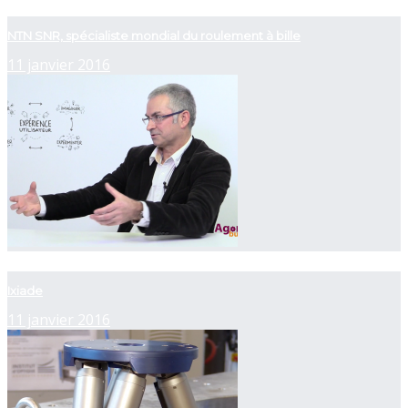
now playing
NTN SNR, spécialiste mondial du roulement à bille
11 janvier 2016
now playing
Ixiade
11 janvier 2016