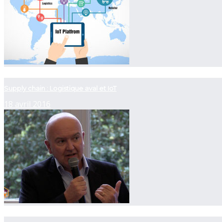
now playing
Supply chain : Logistique aval et IoT
18 avril 2016
now playing