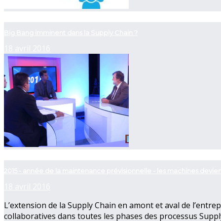
now playing
Big Bang imminent dans la Supply Chain ?
18 avril 2016
now playing
2015 - année de la maintenance prévisionnelle - les machines dev
18 avril 2016
L’extension de la Supply Chain en amont et aval de l’entre
collaboratives dans toutes les phases des processus Suppl