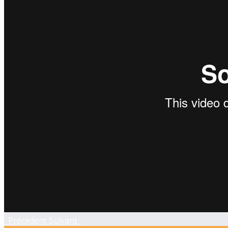
Précedent
Suivant