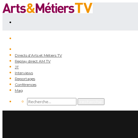
Directs d’Arts et Métiers TV
Replay direct AM TV
JT
Interviews
Reportages
Conférences
Mag