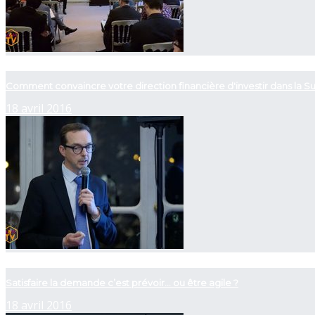
now playing
Comment convaincre votre direction financière d'investir dans la Su
18 avril 2016
now playing
Satisfaire la demande c’est prévoir… ou être agile ?
18 avril 2016