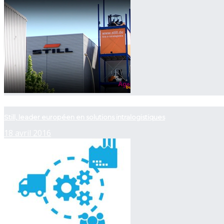
now playing
Still, leader européen en solutions intralogistiques
18 avril 2016