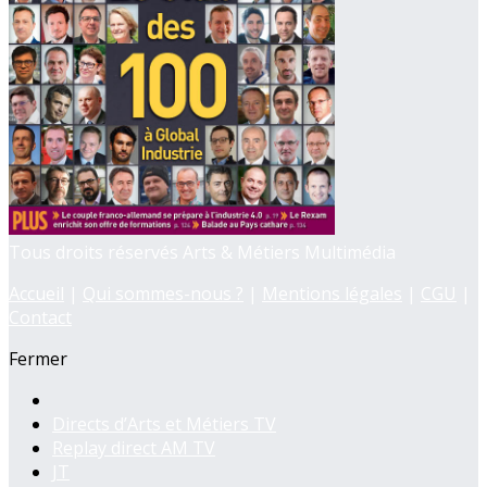
Tous droits réservés Arts & Métiers Multimédia
Accueil
|
Qui sommes-nous ?
|
Mentions légales
|
CGU
|
Contact
Fermer
Directs d’Arts et Métiers TV
Replay direct AM TV
JT