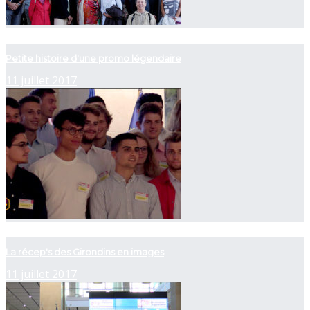
now playing
Petite histoire d'une promo légendaire
11 juillet 2017
now playing
La récep's des Girondins en images
11 juillet 2017