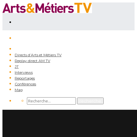
Directs d’Arts et Métiers TV
Replay direct AM TV
JT
Interviews
Reportages
Conférences
Mag