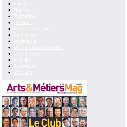
Énergie
Finance
Formation
Histoire
Industrie du futur
Innovation
Logistique
Maintenance et fiabilité
Management
Mobilité
Robotique
Start-Up