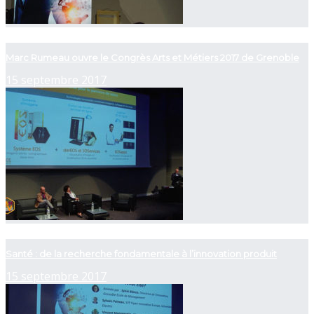
now playing
Marc Rumeau ouvre le Congrès Arts et Métiers 2017 de Grenoble
15 septembre 2017
now playing
Santé : de la recherche fondamentale à l’innovation produit
15 septembre 2017