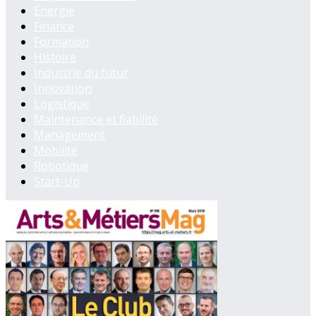
Énergie
Finance
Formation
Histoire
Industrie du futur
Innovation
Logistique
Maintenance et fiabilité
Management
Mobilité
Robotique
Start-Up