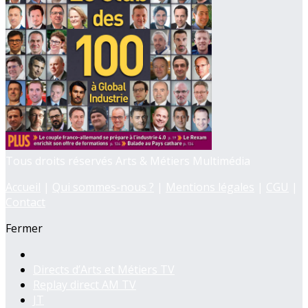
Tous droits réservés Arts & Métiers Multimédia
Accueil
|
Qui sommes-nous ?
|
Mentions légales
|
CGU
|
Contact
Fermer
Directs d’Arts et Métiers TV
Replay direct AM TV
JT