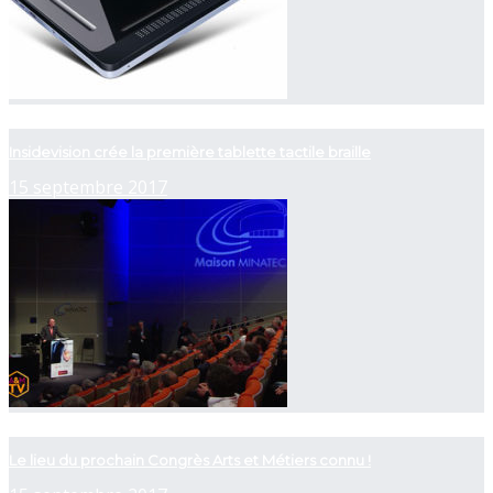
now playing
Insidevision crée la première tablette tactile braille
15 septembre 2017
now playing
Le lieu du prochain Congrès Arts et Métiers connu !