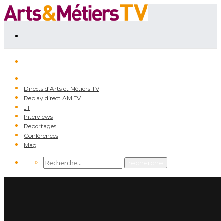
Directs d’Arts et Métiers TV
Replay direct AM TV
JT
Interviews
Reportages
Conférences
Mag