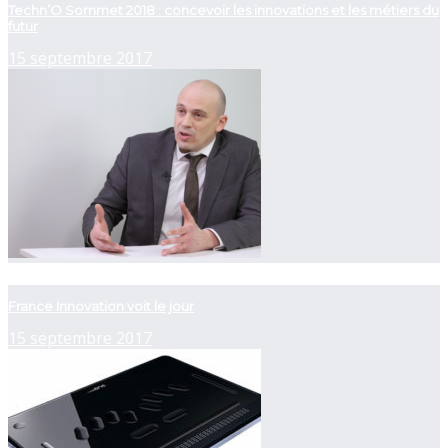
Techn’O Sommet 2018 : concevoir les innovations et les métiers du
futur
15 septembre 2017
now playing
France Innovation voit le jour
15 septembre 2017