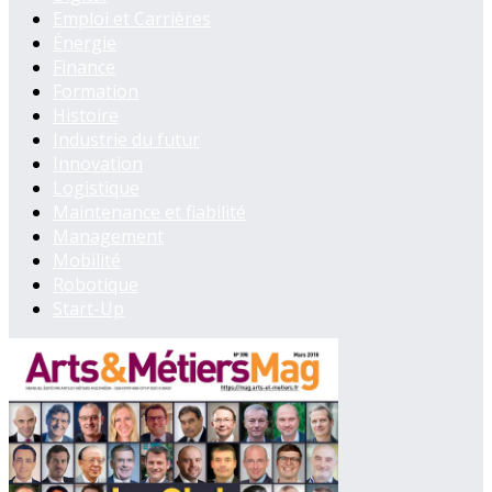
Emploi et Carrières
Énergie
Finance
Formation
Histoire
Industrie du futur
Innovation
Logistique
Maintenance et fiabilité
Management
Mobilité
Robotique
Start-Up