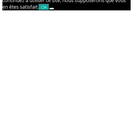
continuez à utiliser ce site, nous supposerons que vous
en êtes satisfait.
Ok