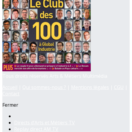
Tous droits réservés Arts & Métiers Multimédia
Accueil
|
Qui sommes-nous ?
|
Mentions légales
|
CGU
|
Contact
Fermer
Directs d’Arts et Métiers TV
Replay direct AM TV