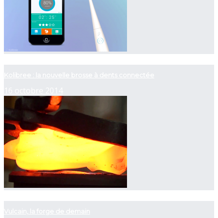
now playing
Kolibree : la nouvelle brosse à dents connectée
16 octobre 2014
now playing
Vulcain, la forge de demain