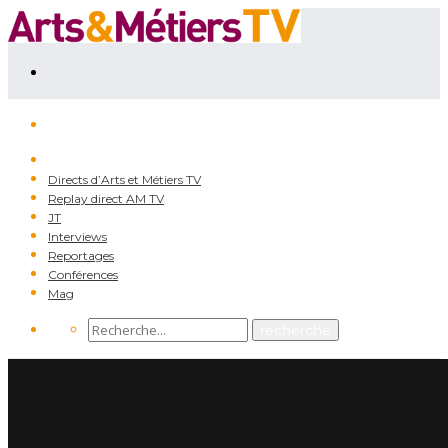
Directs d’Arts et Métiers TV
Replay direct AM TV
JT
Interviews
Reportages
Conférences
Mag