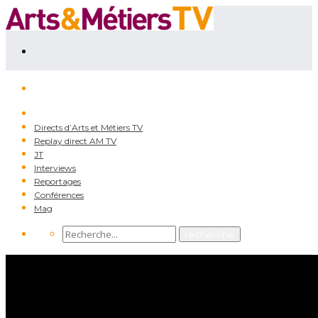
Directs d’Arts et Métiers TV
Replay direct AM TV
JT
Interviews
Reportages
Conférences
Mag