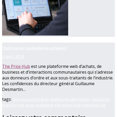
now viewing
ThePriceHub: la plateforme achats 4.0
4 avril 2018
The Price Hub
est une plateforme web d’achats, de
business et d’interactions communautaires qui s’adresse
aux donneurs d’ordre et aux sous-traitants de l’industrie.
Les confidences du directeur général Guillaume
Desmartin…
tags:
donneurs d'ordres
guillaume desmartin
industriel
plateforme
sous-traitance
the price hub
thepricehub