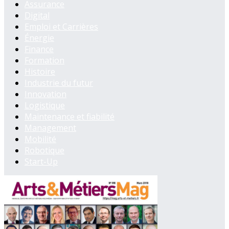
Assurance
Digital
Emploi et Carrières
Énergie
Finance
Formation
Histoire
Industrie du futur
Innovation
Logistique
Maintenance et fiabilité
Management
Mobilité
Robotique
Start-Up