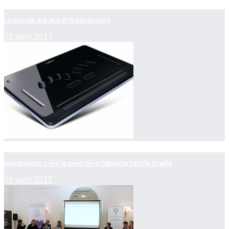
now playing
La parole est aux Entrepreneurs
19 avril 2017
now playing
Insidevision crée la première tablette tactile braille
19 avril 2017