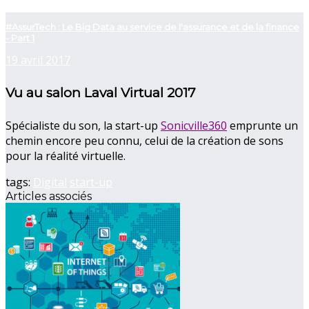
now playing
#AssurTech : Le Big Data au service de l'assurance et de la finance
- Part 1
19 avril 2017
Vu au salon Laval Virtual 2017
Spécialiste du son, la start-up
Sonicville360
emprunte un
chemin encore peu connu, celui de la création de sons
pour la réalité virtuelle.
tags:
Digital
start-up
Articles associés