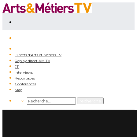
Directs d’Arts et Métiers TV
Replay direct AM TV
JT
Interviews
Reportages
Conférences
Mag