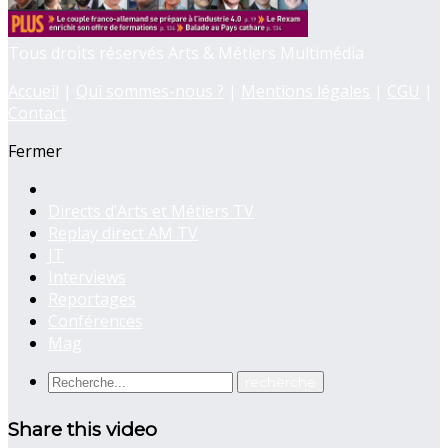
Tous droits réservés Arts & Métiers Multimédia
Accueil
|
Qui sommes-nous ?
|
Mentions légales
|
CGU
|
Contact
Fermer
Directs d’Arts et Métiers TV
Replay direct AM TV
JT
Interviews
Reportages
Conférences
Mag
Share this video