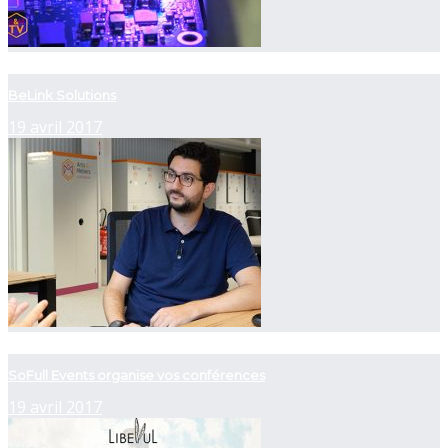
now playing
BeLink Solutions
19 avril 2017
now playing
SoFull Events organise vos conférences
19 avril 2017