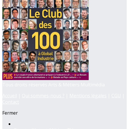
Tous droits réservés Arts & Métiers Multimédia
Accueil
|
Qui sommes-nous ?
|
Mentions légales
|
CGU
|
Contact
Fermer