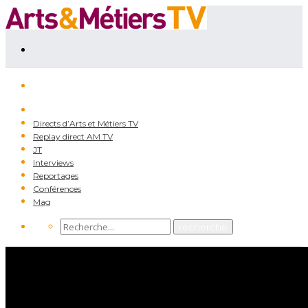
Directs d’Arts et Métiers TV
Replay direct AM TV
JT
Interviews
Reportages
Conférences
Mag