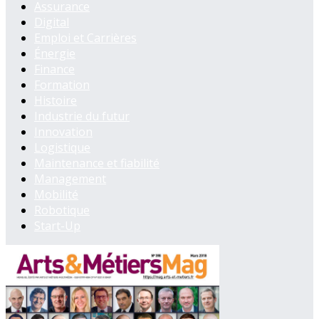
Assurance
Digital
Emploi et Carrières
Énergie
Finance
Formation
Histoire
Industrie du futur
Innovation
Logistique
Maintenance et fiabilité
Management
Mobilité
Robotique
Start-Up