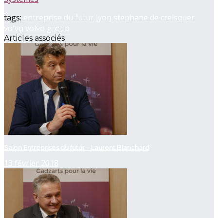
tags:
entreprise du futur
lyon
stephane de creisquer
volvo
volvo group
Articles associés
Salon Entreprises du futur – Laurent Blanchard
13 février 2018