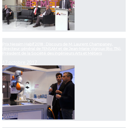
now playing
Prix Nessim Habif 2018 : Discours de M. Laurent Champaney,
directeur général de l'ENSAM et de Jean-Marie Vigroux (Bo. 174),
Président de la Société des ingénieurs Arts et Métiers
17 octobre 2017
now playing