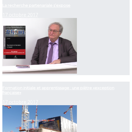
La recherche partenariale s’expose
17 octobre 2017
now playing
Formation initiale et apprentissage : une piètre «exception
française»
17 octobre 2017