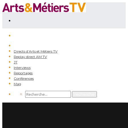
Directs d’Arts et Métiers TV
Replay direct AM TV
JT
Interviews
Reportages
Conférences
Mag