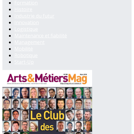
Formation
Histoire
Industrie du futur
Innovation
Logistique
Maintenance et fiabilité
Management
Mobilité
Robotique
Start-Up