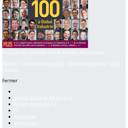
Tous droits réservés Arts & Métiers Multimédia
Accueil
|
Qui sommes-nous ?
|
Mentions légales
|
CGU
|
Contact
Fermer
Directs d’Arts et Métiers TV
Replay direct AM TV
JT
Interviews
Reportages