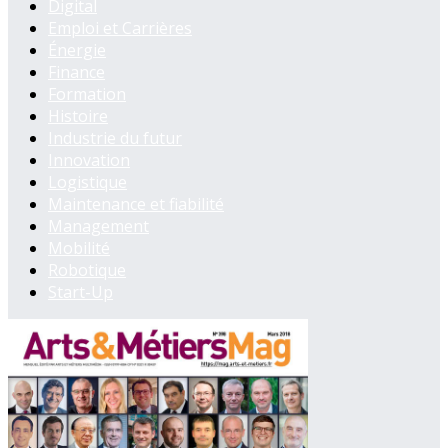
Digital
Emploi et Carrières
Énergie
Finance
Formation
Histoire
Industrie du futur
Innovation
Logistique
Maintenance et fiabilité
Management
Mobilité
Robotique
Start-Up