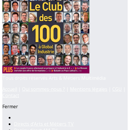
Tous droits réservés Arts & Métiers Multimédia
Accueil
|
Qui sommes-nous ?
|
Mentions légales
|
CGU
|
Contact
Fermer
Directs d’Arts et Métiers TV