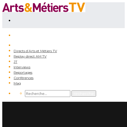
Directs d’Arts et Métiers TV
Replay direct AM TV
JT
Interviews
Reportages
Conférences
Mag