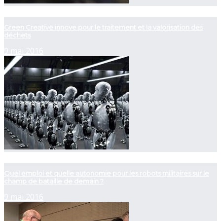
now playing
Green Creative innove pour le traitement et la valorisation des
déchets
9 mai 2016
now playing
Quel emploi et quelle autonomie pour les robots militaires sur le
champ de bataille de demain ?
9 mai 2016