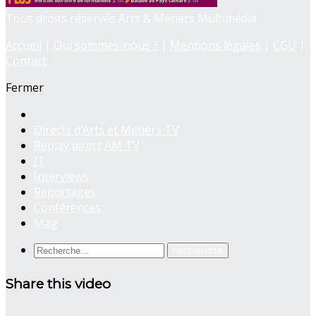
Tous droits réservés Arts & Métiers Multimédia
Accueil
|
Qui sommes-nous ?
|
Mentions légales
|
CGU
|
Contact
Fermer
Directs d’Arts et Métiers TV
Replay direct AM TV
JT
Interviews
Reportages
Conférences
Mag
Share this video