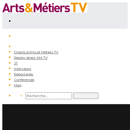
Directs d’Arts et Métiers TV
Replay direct AM TV
JT
Interviews
Reportages
Conférences
Mag