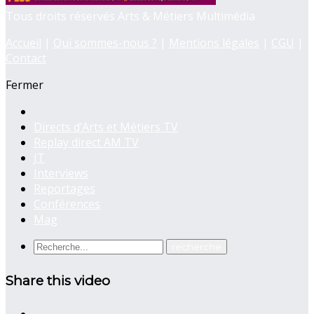
Tous droits réservés Arts & Métiers Multimédia
Accueil
|
Qui sommes-nous ?
|
Mentions légales
|
CGU
|
Contact
Fermer
Directs d’Arts et Métiers TV
Replay direct AM TV
JT
Interviews
Reportages
Conférences
Mag
Share this video