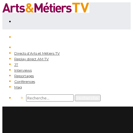
Directs d’Arts et Métiers TV
Replay direct AM TV
JT
Interviews
Reportages
Conférences
Mag