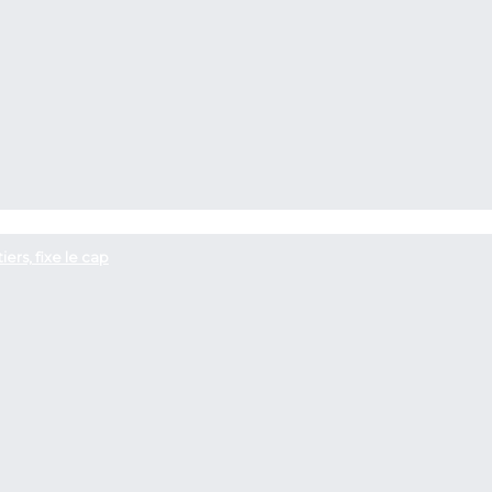
ers, fixe le cap