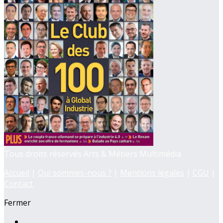
Tous droits réservés Arts & Métiers Multimédia
Accueil
|
Qui sommes-nous ?
|
Mentions légales
|
CGU
|
Contact
Fermer