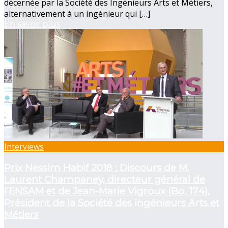
décernée par la Société des Ingénieurs Arts et Métiers,
alternativement à un ingénieur qui […]
En savoir plus
Interviews
Prix Nessim Habif 2018 : Discours de M.
Laurent Champaney, directeur général de
l’ENSAM et de Jean-Marie Vigroux (Bo. 174),
Président de la Société des ingénieurs Arts et
Métiers