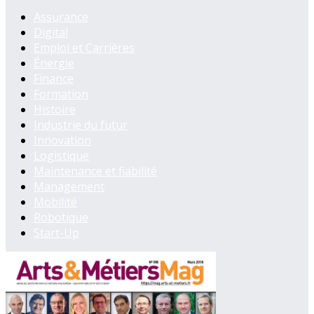
Assurance
Digital
Emploi et Carrières
Énergie
Finance
Formation
Histoire
Industrie du futur
Innovation
Logistique
Maintenance et fiabilité
Management
Mobilité
Robotique
Start-Up