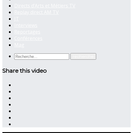
Directs d’Arts et Métiers TV
Replay direct AM TV
JT
Interviews
Reportages
Conférences
Mag
Share this video