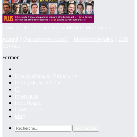
Tous droits réservés Arts & Métiers Multimédia
Accueil
|
Qui sommes-nous ?
|
Mentions légales
|
CGU
|
Contact
Fermer
Directs d’Arts et Métiers TV
Replay direct AM TV
JT
Interviews
Reportages
Conférences
Mag