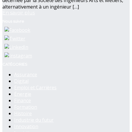
décernée par la Société des Ingénieurs Arts et Métiers,
alternativement à un ingénieur […]
En savoir plus
Nous suivre
CATÉGORIES
Assurance
Digital
Emploi et Carrières
Énergie
Finance
Formation
Histoire
Industrie du futur
Innovation