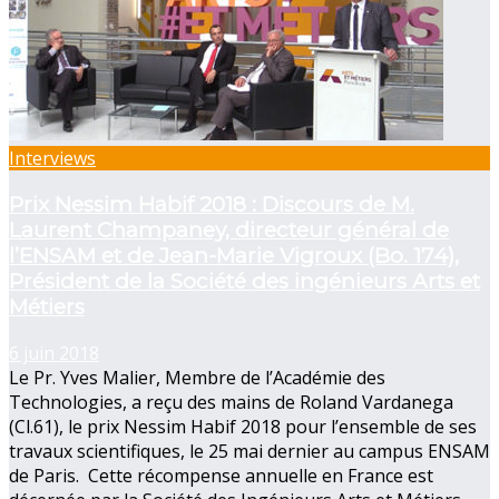
Interviews
Prix Nessim Habif 2018 : Discours de M.
Laurent Champaney, directeur général de
l’ENSAM et de Jean-Marie Vigroux (Bo. 174),
Président de la Société des ingénieurs Arts et
Métiers
6 juin 2018
Le Pr. Yves Malier, Membre de l’Académie des
Technologies, a reçu des mains de Roland Vardanega
(Cl.61), le prix Nessim Habif 2018 pour l’ensemble de ses
travaux scientifiques, le 25 mai dernier au campus ENSAM
de Paris. Cette récompense annuelle en France est