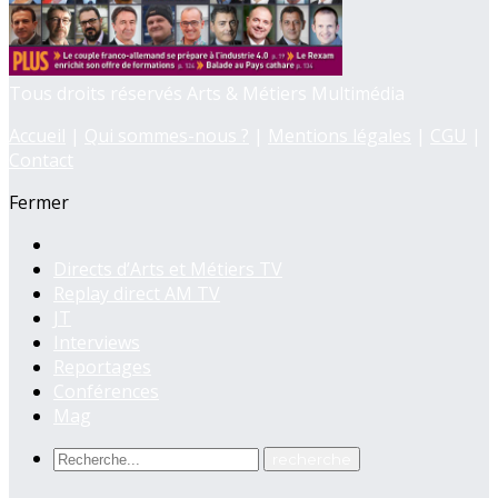
Tous droits réservés Arts & Métiers Multimédia
Accueil
|
Qui sommes-nous ?
|
Mentions légales
|
CGU
|
Contact
Fermer
Directs d’Arts et Métiers TV
Replay direct AM TV
JT
Interviews
Reportages
Conférences
Mag